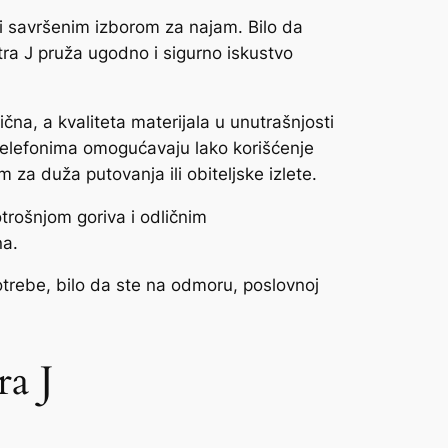
ni savršenim izborom za najam. Bilo da
tra J pruža ugodno i sigurno iskustvo
čna, a kvaliteta materijala u unutrašnjosti
 telefonima omogućavaju lako korišćenje
 za duža putovanja ili obiteljske izlete.
trošnjom goriva i odličnim
na.
otrebe, bilo da ste na odmoru, poslovnoj
ra J