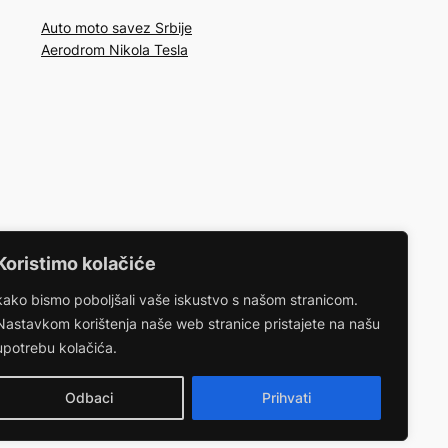
Auto moto savez Srbije
Aerodrom Nikola Tesla
Koristimo kolačiće
kako bismo poboljšali vaše iskustvo s našom stranicom.
Nastavkom korištenja naše web stranice pristajete na našu
upotrebu kolačića.
Odbaci
Prihvati