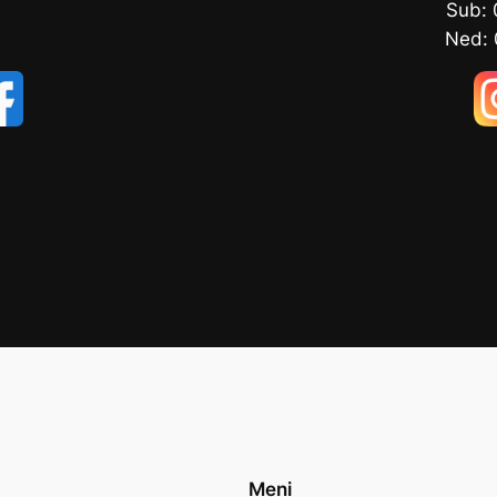
Sub: 
Ned: 
Meni