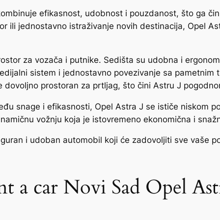
kombinuje efikasnost, udobnost i pouzdanost, što ga či
 ili jednostavno istraživanje novih destinacija, Opel As
rostor za vozača i putnike. Sedišta su udobna i ergonomi
medijalni sistem i jednostavno povezivanje sa pametnim
e dovoljno prostoran za prtljag, što čini Astru J pogodnom
đu snage i efikasnosti, Opel Astra J se ističe niskom po
inamičnu vožnju koja je istovremeno ekonomična i snaž
guran i udoban automobil koji će zadovoljiti sve vaše p
t a car Novi Sad Opel Ast