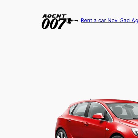
Скочи
на
Rent a car Novi Sad A
садржај