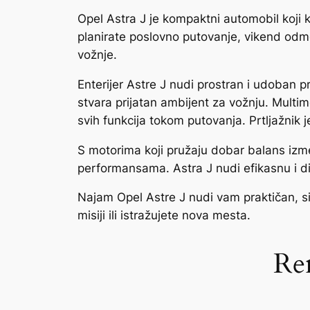
Opel Astra J je kompaktni automobil koji 
planirate poslovno putovanje, vikend odmor
vožnje.
Enterijer Astre J nudi prostran i udoban p
stvara prijatan ambijent za vožnju. Multi
svih funkcija tokom putovanja. Prtljažnik j
S motorima koji pružaju dobar balans izme
performansama. Astra J nudi efikasnu i d
Najam Opel Astre J nudi vam praktičan, si
misiji ili istražujete nova mesta.
Ren