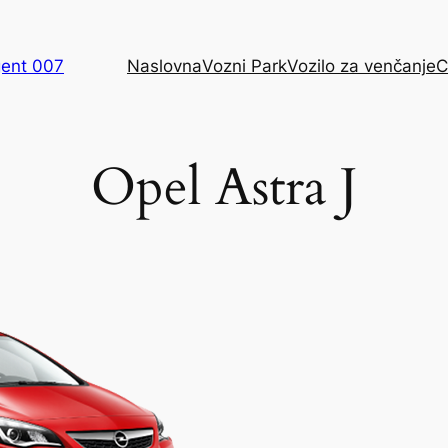
gent 007
Naslovna
Vozni Park
Vozilo za venčanje
C
Opel Astra J