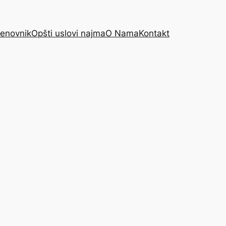
enovnik
Opšti uslovi najma
O Nama
Kontakt