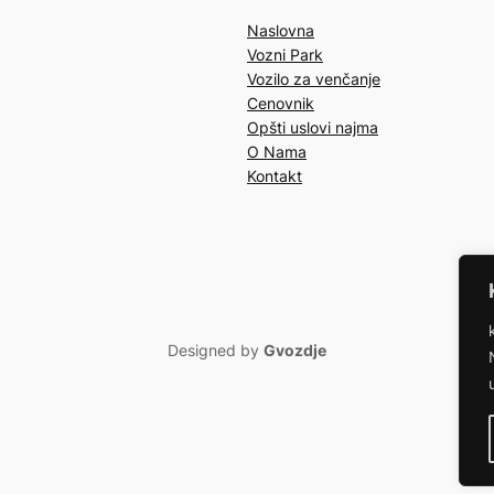
Naslovna
Vozni Park
Vozilo za venčanje
Cenovnik
Opšti uslovi najma
O Nama
Kontakt
Designed by
Gvozdje