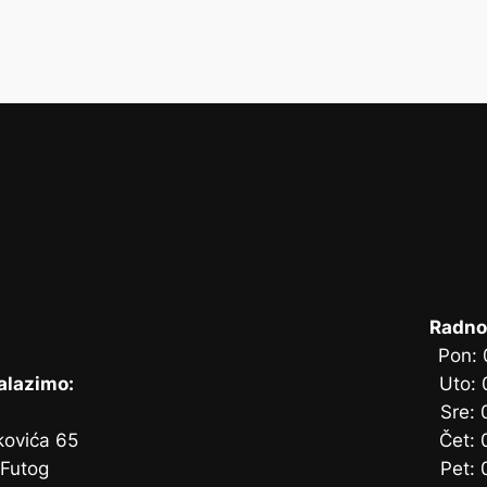
Radno
Pon: 
alazimo:
Uto: 
Sre: 
kovića 65
Čet: 
 Futog
Pet: 