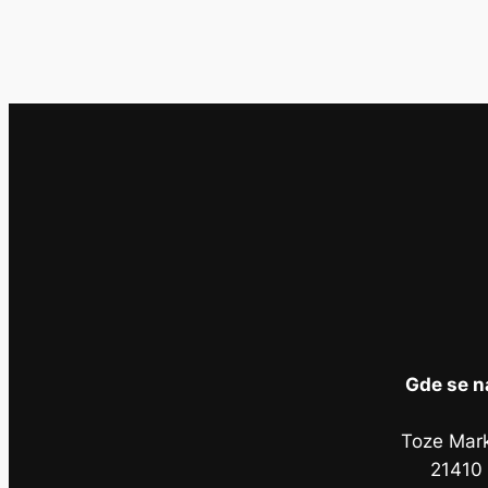
Gde se n
Toze Mar
21410